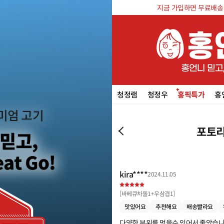
지금 가입하면 무료배송 쿠
청정램
청정우
홍픽특가
홍
포토리
kira****
2024.11.05
[
바베큐차돌1+우삼겹1
]
맛있어요
추천해요
배송빨라요
다양한 부위를 먹을수 있어서 좋았습