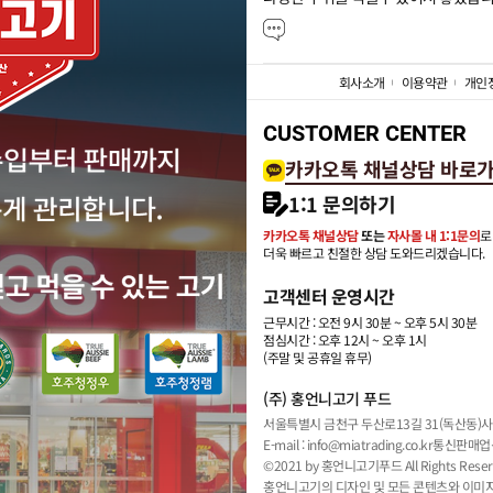
회사소개
이용약관
개인
CUSTOMER CENTER
카카오톡 채널상담 바로
1:1 문의하기
카카오톡 채널상담
또는
자사몰 내 1:1문의
로
더욱 빠르고 친절한 상담 도와드리겠습니다.
고객센터 운영시간
근무시간 : 오전 9시 30분 ~ 오후 5시 30분
점심시간 : 오후 12시 ~ 오후 1시
(주말 및 공휴일 휴무)
(주) 홍언니고기 푸드
서울특별시 금천구 두산로13길 31(독산동)
사
E-mail : info@miatrading.co.kr
통신판매업신
©2021 by 홍언니고기푸드 All Rights Reser
홍언니고기의 디자인 및 모든 콘텐츠와 이미