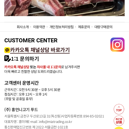
회사소개
이용약관
개인정보처리방침
제휴문의
대량구매문의
CUSTOMER CENTER
카카오톡 채널상담 바로가기
1:1 문의하기
카카오톡 채널상담
또는
자사몰 내 1:1문의
로 남겨주시면
더욱 빠르고 친절한 상담 도와드리겠습니다.
고객센터 운영시간
근무시간 : 오전 9시 30분 ~ 오후 5시 30분
점심시간 : 오후 12시 ~ 오후 1시
(주말 및 공휴일 휴무)
(주) 홍언니고기 푸드
서울특별시 금천구 두산로13길 31(독산동)
사업자등록번호 894-85-02021
대표자명 : 홍미애
E-mail : info@miatrading.co.kr
통신판매업신고번호 제 2022-서울금천-1021호