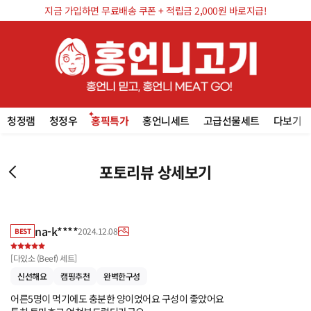
지금 가입하면 무료배송 쿠폰 + 적립금 2,000원 바로지급!
청정램
청정우
홍픽특가
홍언니세트
고급선물세트
다보기
포토리뷰 상세보기
na-k****
2024.12.08
BEST
[
다있소 (Beef) 세트
]
신선해요
캠핑추천
완벽한구성
어른5명이 먹기에도 충분한 양이었어요 구성이 좋았어요
