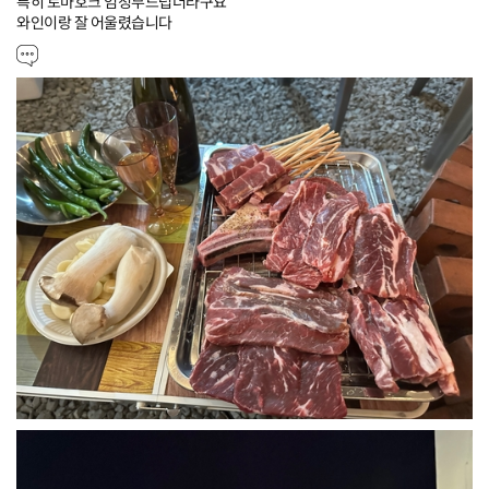
특히 토마호크 엄청부드럽더라구요

와인이랑 잘 어울렸습니다