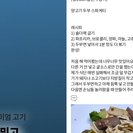
양고기 두부 스파게티

레시피

1) 숄더랙 굽기 

2) 파프리카, 브로콜리, 양파, 마늘, 고
3) 두부면 넣어서 1분 정도 더 볶기

완성!

처음 해 먹어봤는데 너무너무 맛있어요! 
다른 거 안 넣고 굴소스로만 간을 했는데
제가 식단 매번 실패해서 조금 덜 무겁
기가 돼지나 소고기보다 지방질이 적고 
그래서 두부면하고 야채 듬뿍 넣고 만들어 
다음엔 손님들 놀러왔을 때 만들어 주려