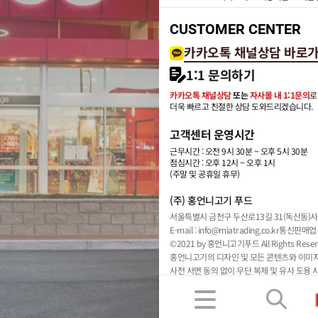
CUSTOMER CENTER
카카오톡 채널상담 바로
1:1 문의하기
카카오톡 채널상담
또는
자사몰 내 1:1문의
로
더욱 빠르고 친절한 상담 도와드리겠습니다.
고객센터 운영시간
근무시간 : 오전 9시 30분 ~ 오후 5시 30분
점심시간 : 오후 12시 ~ 오후 1시
(주말 및 공휴일 휴무)
(주) 홍언니고기 푸드
서울특별시 금천구 두산로13길 31(독산동)
사
E-mail : info@miatrading.co.kr
통신판매업신
©2021 by 홍언니고기푸드 All Rights Reser
홍언니고기의 디자인 및 모든 콘텐츠와 이미
사전 서면 동의 없이 무단 복제 및 유사 도용 