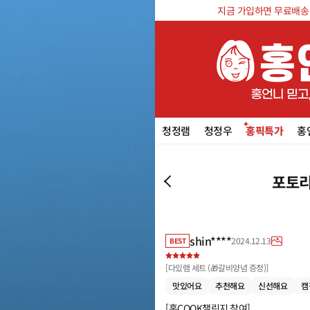
지금 가입하면 무료배송 쿠
청정램
청정우
홍픽특가
홍
포토리
shin****
2024.12.13
BEST
[
다있램 세트 (🎁갈비양념 증정)
]
맛있어요
추천해요
신선해요
캠
[홍COOK챌린지 참여]
