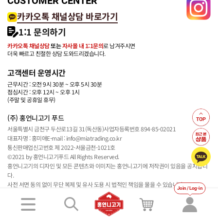
CUSTOMER CENTER
카카오톡 채널상담 바로가기
1:1 문의하기
카카오톡 채널상담
또는
자사몰 내 1:1문의
로 남겨주시면
더욱 빠르고 친절한 상담 도와드리겠습니다.
고객센터 운영시간
근무시간 : 오전 9시 30분 ~ 오후 5시 30분
점심시간 : 오후 12시 ~ 오후 1시
(주말 및 공휴일 휴무)
(주) 홍언니고기 푸드
서울특별시 금천구 두산로13길 31(독산동)
사업자등록번호 894-85-02021
대표자명 : 홍미애
E-mail : info@miatrading.co.kr
통신판매업신고번호 제 2022-서울금천-1021호
©2021 by 홍언니고기푸드 All Rights Reserved.
홍언니고기의 디자인 및 모든 콘텐츠와 이미지는 홍언니고기에 저작권이 있음을 공지합니
다.
사전 서면 동의 없이 무단 복제 및 유사 도용 시 법적인 책임을 물을 수 있습니다.
Join / Log-in