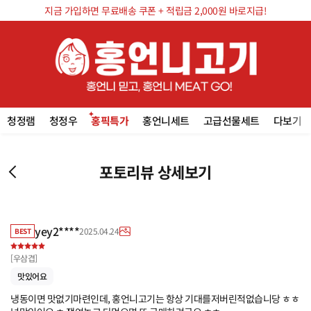
지금 가입하면 무료배송 쿠폰 + 적립금 2,000원 바로지급!
청정램
청정우
홍픽특가
홍언니세트
고급선물세트
다보기
포토리뷰 상세보기
yey2****
2025.04.24
BEST
[
우삼겹
]
맛있어요
냉동이면 맛없기마련인데, 홍언니고기는 항상 기대를저버린적없습니당 ㅎㅎ 