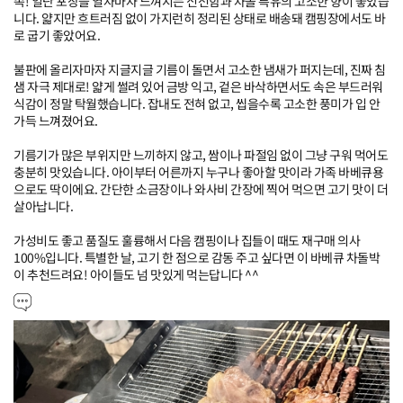
족! 일단 포장을 열자마자 느껴지는 신선함과 차돌 특유의 고소한 향이 좋았습
니다. 얇지만 흐트러짐 없이 가지런히 정리된 상태로 배송돼 캠핑장에서도 바
로 굽기 좋았어요.

불판에 올리자마자 지글지글 기름이 돌면서 고소한 냄새가 퍼지는데, 진짜 침
샘 자극 제대로! 얇게 썰려 있어 금방 익고, 겉은 바삭하면서도 속은 부드러워 
식감이 정말 탁월했습니다. 잡내도 전혀 없고, 씹을수록 고소한 풍미가 입 안 
가득 느껴졌어요.

기름기가 많은 부위지만 느끼하지 않고, 쌈이나 파절임 없이 그냥 구워 먹어도 
충분히 맛있습니다. 아이부터 어른까지 누구나 좋아할 맛이라 가족 바베큐용
으로도 딱이에요. 간단한 소금장이나 와사비 간장에 찍어 먹으면 고기 맛이 더 
살아납니다.

가성비도 좋고 품질도 훌륭해서 다음 캠핑이나 집들이 때도 재구매 의사 
100%입니다. 특별한 날, 고기 한 점으로 감동 주고 싶다면 이 바베큐 차돌박
이 추천드려요! 아이들도 넘 맛있게 먹는답니다 ^^