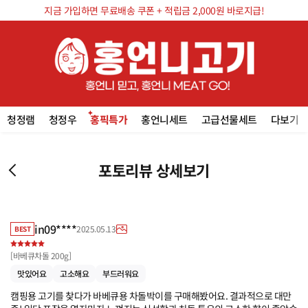
지금 가입하면 무료배송 쿠폰 + 적립금 2,000원 바로지급!
청정램
청정우
홍픽특가
홍언니세트
고급선물세트
다보기
포토리뷰 상세보기
in09****
2025.05.13
BEST
[
바베큐차돌 200g
]
맛있어요
고소해요
부드러워요
캠핑용 고기를 찾다가 바베큐용 차돌박이를 구매해봤어요. 결과적으로 대만