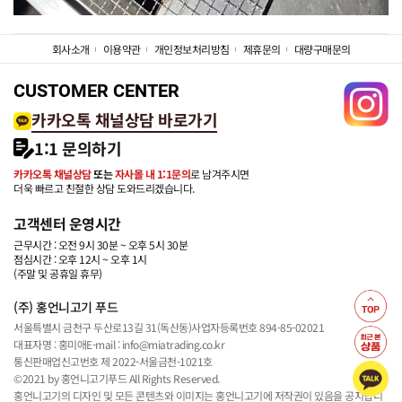
회사소개
이용약관
개인정보처리방침
제휴문의
대량구매문의
CUSTOMER CENTER
카카오톡 채널상담 바로가기
1:1 문의하기
카카오톡 채널상담
또는
자사몰 내 1:1문의
로 남겨주시면
더욱 빠르고 친절한 상담 도와드리겠습니다.
고객센터 운영시간
근무시간 : 오전 9시 30분 ~ 오후 5시 30분
점심시간 : 오후 12시 ~ 오후 1시
(주말 및 공휴일 휴무)
(주) 홍언니고기 푸드
서울특별시 금천구 두산로13길 31(독산동)
사업자등록번호 894-85-02021
대표자명 : 홍미애
E-mail : info@miatrading.co.kr
통신판매업신고번호 제 2022-서울금천-1021호
©2021 by 홍언니고기푸드 All Rights Reserved.
홍언니고기의 디자인 및 모든 콘텐츠와 이미지는 홍언니고기에 저작권이 있음을 공지합니