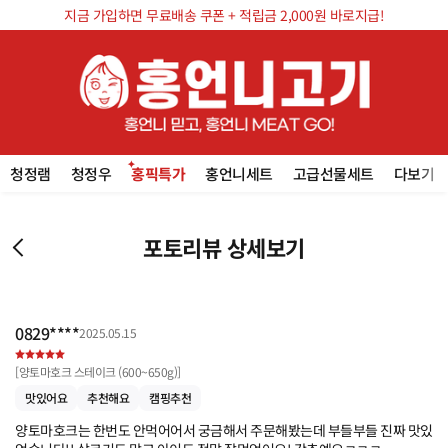
지금 가입하면 무료배송 쿠폰 + 적립금 2,000원 바로지급!
청정램
청정우
홍픽특가
홍언니세트
고급선물세트
다보기
포토리뷰 상세보기
0829****
2025.05.15
[
양토마호크 스테이크 (600~650g)
]
맛있어요
추천해요
캠핑추천
양토마호크는 한번도 안먹어어서 궁금해서 주문해봤는데 부들부들 진짜 맛있