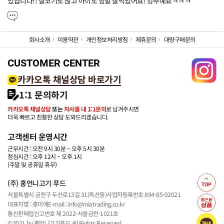
었습니다!! 살코기도 많고 아이도 정말 잘먹었어요! 강추예요ㅋㅋㅋ
회사소개
이용약관
개인정보처리방침
제휴문의
대량구매문의
CUSTOMER CENTER
카카오톡 채널상담 바로가기
1:1 문의하기
카카오톡 채널상담
또는
자사몰 내 1:1문의
로 남겨주시면
더욱 빠르고 친절한 상담 도와드리겠습니다.
고객센터 운영시간
근무시간 : 오전 9시 30분 ~ 오후 5시 30분
점심시간 : 오후 12시 ~ 오후 1시
(주말 및 공휴일 휴무)
(주) 홍언니고기 푸드
서울특별시 금천구 두산로13길 31(독산동)
사업자등록번호 894-85-02021
대표자명 : 홍미애
E-mail : info@miatrading.co.kr
통신판매업신고번호 제 2022-서울금천-1021호
©2021 by 홍언니고기푸드 All Rights Reserved.