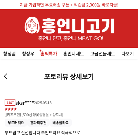
지금 가입하면 무료배송 쿠폰 + 적립금 2,000원 바로지급!
청정램
청정우
홍픽특가
홍언니세트
고급선물세트
다보기
포토리뷰 상세보기
sksr****
2025.05.18
BEST
[
[키즈우먼] [500g] 양꽃삽겹살 + 양꼬치
]
부드러워요
홈파티추천
배송빨라요
부드럽고 신선합니다 추천드려요 적극적으로