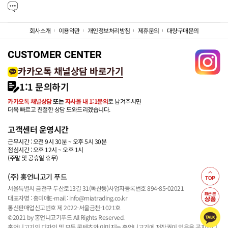
회사소개
이용약관
개인정보처리방침
제휴문의
대량구매문의
CUSTOMER CENTER
카카오톡 채널상담 바로가기
1:1 문의하기
카카오톡 채널상담
또는
자사몰 내 1:1문의
로 남겨주시면
더욱 빠르고 친절한 상담 도와드리겠습니다.
고객센터 운영시간
근무시간 : 오전 9시 30분 ~ 오후 5시 30분
점심시간 : 오후 12시 ~ 오후 1시
(주말 및 공휴일 휴무)
(주) 홍언니고기 푸드
서울특별시 금천구 두산로13길 31(독산동)
사업자등록번호 894-85-02021
대표자명 : 홍미애
E-mail : info@miatrading.co.kr
통신판매업신고번호 제 2022-서울금천-1021호
©2021 by 홍언니고기푸드 All Rights Reserved.
홍언니고기의 디자인 및 모든 콘텐츠와 이미지는 홍언니고기에 저작권이 있음을 공지합니