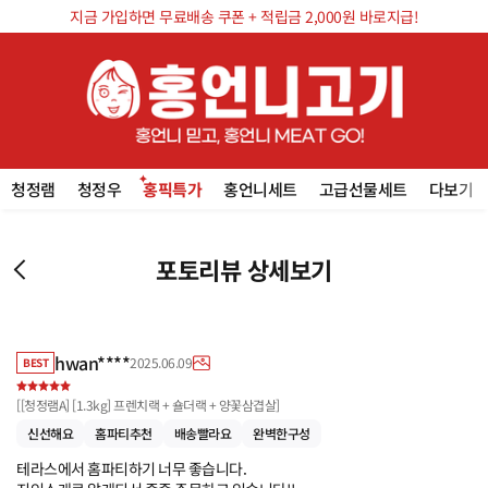
지금 가입하면 무료배송 쿠폰 + 적립금 2,000원 바로지급!
청정램
청정우
홍픽특가
홍언니세트
고급선물세트
다보기
포토리뷰 상세보기
hwan****
2025.06.09
BEST
[
[청정램A] [1.3kg] 프렌치랙 + 숄더랙 + 양꽃삼겹살
]
신선해요
홈파티추천
배송빨라요
완벽한구성
테라스에서 홈파티하기 너무 좋습니다. 
