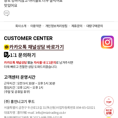
향도 강하지않고 아이들도 너무 잘먹어요

맛있어요
회사소개
이용약관
개인정보처리방침
제휴문의
대량구매문의
CUSTOMER CENTER
카카오톡 채널상담 바로가기
1:1 문의하기
카카오톡 채널상담
또는
자사몰 내 1:1문의
로 남겨주시면
더욱 빠르고 친절한 상담 도와드리겠습니다.
고객센터 운영시간
근무시간 : 오전 9시 30분 ~ 오후 5시 30분
점심시간 : 오후 12시 ~ 오후 1시
(주말 및 공휴일 휴무)
(주) 홍언니고기 푸드
서울특별시 금천구 두산로13길 31(독산동)
사업자등록번호 894-85-02021
대표자명 : 홍미애
E-mail : info@miatrading.co.kr
통신판매업신고번호 제 2022-서울금천-1021호