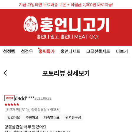
지금 가입하면 무료배송 쿠폰 + 적립금 2,000원 바로지급!
청정램
청정우
홍픽특가
홍언니세트
고급선물세트
다보기
포토리뷰 상세보기
d4dd****
2025.06.22
BEST
[
[키즈우먼] [500g] 양꽃삽겹살 + 양꼬치
]
맛있어요
추천해요
배송빨라요
완벽한구성
양꽃삼겹살 너무 맛있어요
