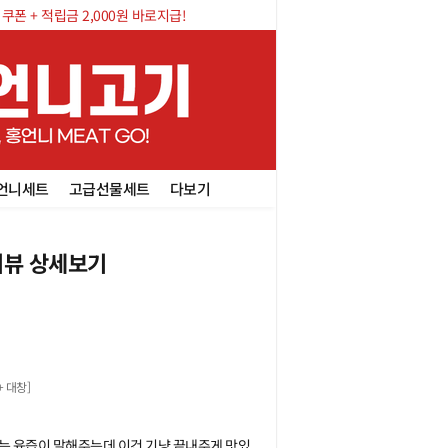
폰 + 적립금 2,000원 바로지급!
언니세트
고급선물세트
다보기
뷰 상세보기
+ 대창
]
기는 육즙이 말해주는데 이건 기냥 끝내주게 맛있