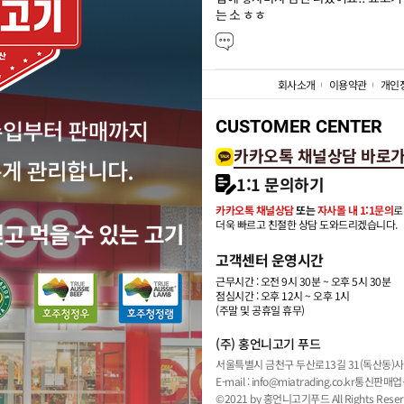
는 소 ㅎㅎ
회사소개
이용약관
개인
CUSTOMER CENTER
카카오톡 채널상담 바로
1:1 문의하기
카카오톡 채널상담
또는
자사몰 내 1:1문의
로
더욱 빠르고 친절한 상담 도와드리겠습니다.
고객센터 운영시간
근무시간 : 오전 9시 30분 ~ 오후 5시 30분
점심시간 : 오후 12시 ~ 오후 1시
(주말 및 공휴일 휴무)
(주) 홍언니고기 푸드
서울특별시 금천구 두산로13길 31(독산동)
사
E-mail : info@miatrading.co.kr
통신판매업신
©2021 by 홍언니고기푸드 All Rights Reser