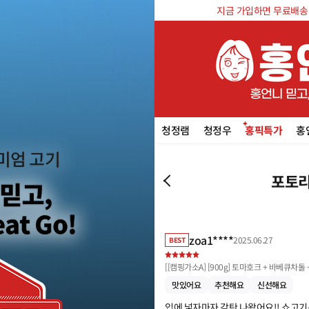
지금 가입하면 무료배송 쿠
청정램
청정우
홍픽특가
홍
포토리
zoa1****
2025.06.27
BEST
[
[캠핑가소A] [900g] 토마호크 + 바베큐차돌 
맛있어요
추천해요
신선해요
입에 넣자마자 감탄 나왔어요!! 쇼고