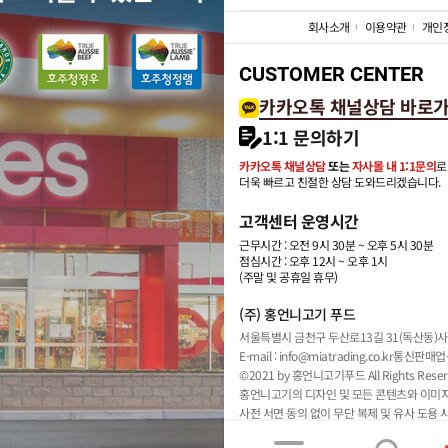
회사소개
이용약관
개인
CUSTOMER CENTER
카카오톡 채널상담 바로
1:1 문의하기
카카오톡 채널상담
또는
자사몰 내 1:1문의
로
더욱 빠르고 친절한 상담 도와드리겠습니다.
고객센터 운영시간
근무시간 : 오전 9시 30분 ~ 오후 5시 30분
점심시간 : 오후 12시 ~ 오후 1시
(주말 및 공휴일 휴무)
(주) 홍언니고기 푸드
서울특별시 금천구 두산로13길 31(독산동)
사
E-mail : info@miatrading.co.kr
통신판매업신
©2021 by 홍언니고기푸드 All Rights Reser
홍언니고기의 디자인 및 모든 콘텐츠와 이미
사전 서면 동의 없이 무단 복제 및 유사 도용 