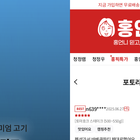
지금 가입하면 무료배송 쿠
청정램
청정우
홍픽특가
홍
포토리
n639****
2025.06.27
BEST
[
토마호크 스테이크 (500~550g)
]
맛있어요
캠핑추천
펜션가서 바베큐파티 제대로했어요
