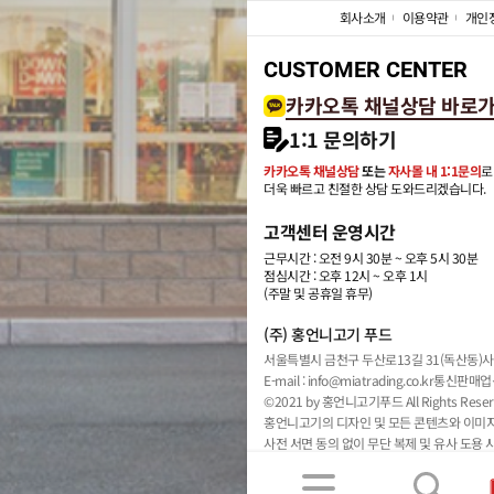
회사소개
이용약관
개인
CUSTOMER CENTER
카카오톡 채널상담 바로
1:1 문의하기
카카오톡 채널상담
또는
자사몰 내 1:1문의
로
더욱 빠르고 친절한 상담 도와드리겠습니다.
고객센터 운영시간
근무시간 : 오전 9시 30분 ~ 오후 5시 30분
점심시간 : 오후 12시 ~ 오후 1시
(주말 및 공휴일 휴무)
(주) 홍언니고기 푸드
서울특별시 금천구 두산로13길 31(독산동)
사
E-mail : info@miatrading.co.kr
통신판매업신
©2021 by 홍언니고기푸드 All Rights Reser
홍언니고기의 디자인 및 모든 콘텐츠와 이미
사전 서면 동의 없이 무단 복제 및 유사 도용 