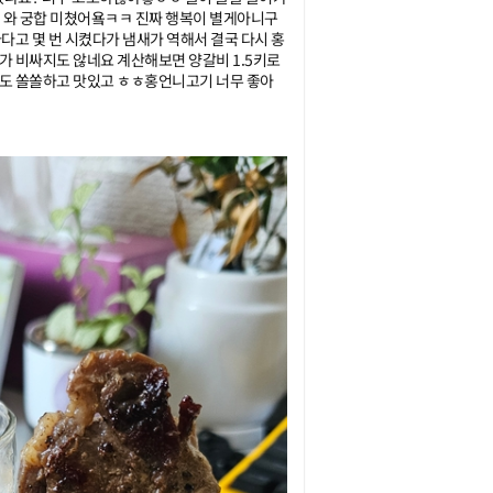
데 와 궁합 미쳤어욬ㅋㅋ 진짜 행복이 별게아니구
고 몇 번 시켰다가 냄새가 역해서 결국 다시 홍
 비싸지도 않네요 계산해보면 양갈비 1.5키로
도 쏠쏠하고 맛있고 ㅎㅎ홍언니고기 너무 좋아