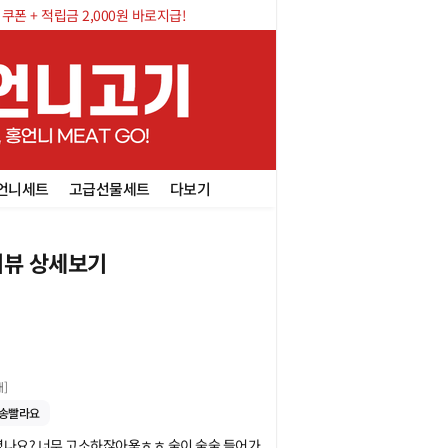
폰 + 적립금 2,000원 바로지급!
언니세트
고급선물세트
다보기
뷰 상세보기
개
]
송빨라요
셨나요? 너무 고소하잖아욯ㅎㅎ 술이 술술 들어가