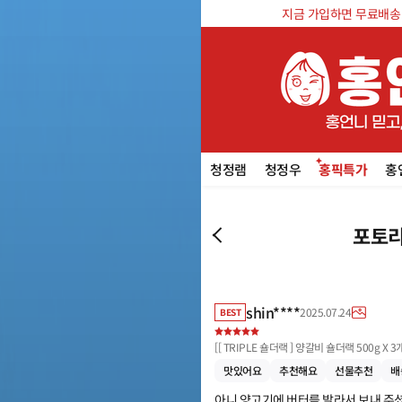
지금 가입하면 무료배송 쿠
청정램
청정우
홍픽특가
홍
포토리
shin****
2025.07.24
BEST
[
[ TRIPLE 숄더랙 ] 양갈비 숄더랙 500g X 3
맛있어요
추천해요
선물추천
배
아니 양고기에 버터를 발라서 보내 주