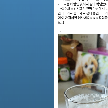
요!! 요즘 비빔면 꽂혀서 같이 먹얶는
나 싶어요ㅎㅎ양고기 진짜 다른데서 싸다
언니고기로 돌아와요 근데 홍언니고기가
에 이 가격이면 혜자네요ㅎㅎㅎ적립금
요!!!